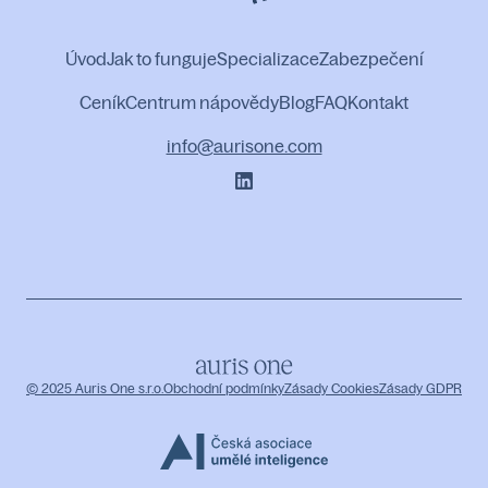
Úvod
Jak to funguje
Specializace
Zabezpečení
Ceník
Centrum nápovědy
Blog
FAQ
Kontakt
info@aurisone.com
© 2025 Auris One s.r.o.
Obchodní podmínky
Zásady Cookies
Zásady GDPR