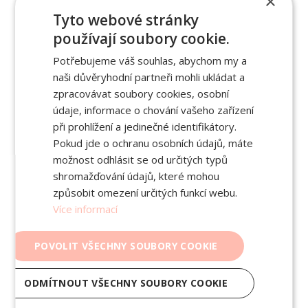
×
Tyto webové stránky
Auris One strukturuje fakta ze vstupů, které dostane
používají soubory cookie.
(rozhovor, vaše poznámky, přiložené fotky a soubory).
Nemůže si ale domýšlet to, o čem od vás nemá
Potřebujeme váš souhlas, abychom my a
informace (nemáme oči, zatím).
naši důvěryhodní partneři mohli ukládat a
zpracovávat soubory cookies, osobní
Verbalizujte nálezy:
Při fyzikálním vyšetření si
údaje, informace o chování vašeho zařízení
zvykněte přemýšlet nahlas. Místo tichého
při prohlížení a jedinečné identifikátory.
přemýšlení řekněte "Dýchání alveolární, bez
Pokud jde o ochranu osobních údajů, máte
vedlejších fenoménů; jizva klidná, bez zarudnutí…".
možnost odhlásit se od určitých typů
Tím zajistíte, že objektivní nález bude ve zprávě
shromažďování údajů, které mohou
kompletní, aniž byste ho museli později dopisovat.
způsobit omezení určitých funkcí webu.
Více informací
POVOLIT VŠECHNY SOUBORY COOKIE
4. Citlivé informace a
poznámky
ODMÍTNOUT VŠECHNY SOUBORY COOKIE