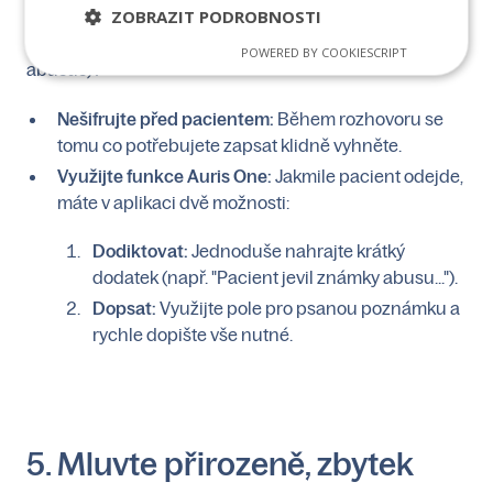
Potřebujete do zprávy uvést informace, které se nehodí
ZOBRAZIT PODROBNOSTI
říkat před pacientem nahlas (např. podezření na
POWERED BY COOKIESCRIPT
abusus)?
Nešifrujte před pacientem:
Během rozhovoru se
tomu co potřebujete zapsat klidně vyhněte.
Využijte funkce Auris One:
Jakmile pacient odejde,
máte v aplikaci dvě možnosti:
Dodiktovat:
Jednoduše nahrajte krátký
dodatek (např. "Pacient jevil známky abusu...").
Dopsat:
Využijte pole pro psanou poznámku a
rychle dopište vše nutné.
5. Mluvte přirozeně, zbytek