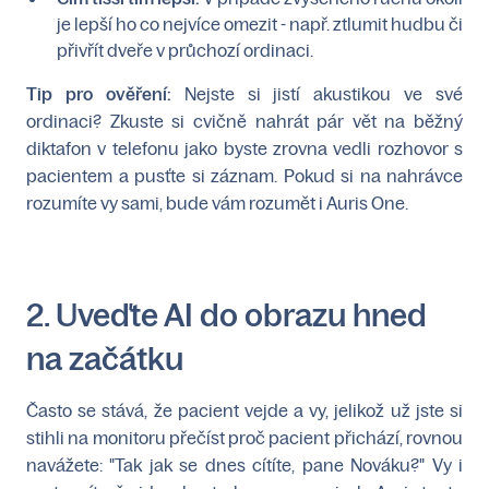
je lepší ho co nejvíce omezit - např. ztlumit hudbu či
přivřít dveře v průchozí ordinaci.
Tip pro ověření:
Nejste si jistí akustikou ve své
ordinaci? Zkuste si cvičně nahrát pár vět na běžný
diktafon v telefonu jako byste zrovna vedli rozhovor s
pacientem a pusťte si záznam. Pokud si na nahrávce
rozumíte vy sami, bude vám rozumět i Auris One.
2. Uveďte AI do obrazu hned
na začátku
Často se stává, že pacient vejde a vy, jelikož už jste si
stihli na monitoru přečíst proč pacient přichází, rovnou
navážete: "Tak jak se dnes cítíte, pane Nováku?" Vy i