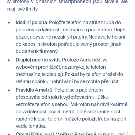
Mikrofony v dnešních smartphonech jsou skvělé, ale
mají své limity.
Ideální poloha:
Položte telefon na stůl zhruba do
poloviny vzdálenosti mezi vámi a pacientem. Dejte
pozor, abyste ho nezakryli papíry. Nedávejte ho ani
do kapes, mikrofon potřebuje volný prostor, jinak
bude zvuk tlumený.
Displej nechte svítit:
Protože Auris běží ve
webovém prohlížeči, nezamykejte telefon
(nezhasínejte displej). Pokud by telefon přešel do
režimu spánku, nahrávání by se mohlo přerušit.
Pravidlo 4 metrů:
Pokud se s pacientem
přesouváte od stolu k vyšetřovacímu lůžku,
vezměte telefon s sebou. Mikrofon nahrává kvalitně
do vzdálenosti cca 4 metrů, poté srozumitelnost
rapidně klesá. Telefon můžete položit třeba na židli
vedle lehátka.
Čím tišší tím lepší:
V případě zvýšeného ruchu okolí