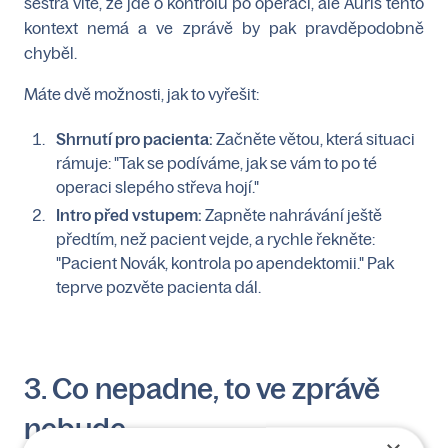
sestra víte, že jde o kontrolu po operaci, ale Auris tento
kontext nemá a ve zprávě by pak pravděpodobně
chyběl.
Máte dvě možnosti, jak to vyřešit:
Shrnutí pro pacienta:
Začněte větou, která situaci
rámuje: "Tak se podíváme, jak se vám to po té
operaci slepého střeva hojí."
Intro před vstupem:
Zapněte nahrávání ještě
předtím, než pacient vejde, a rychle řekněte:
"Pacient Novák, kontrola po apendektomii." Pak
teprve pozvěte pacienta dál.
3. Co nepadne, to ve zprávě
nebude