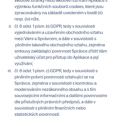
Webové stránky nebo webové rozhraní Aplikace s
výjimkou funkčních souborů cookies, které jsou
zpracovávány na základě uvedeném v bodě (ii)
resp. (iv) níže,
čl. 6 odst. 1 písm. b) GDPR, tedy v souvislosti
vyjednáváním a uzavřením obchodního vztahu
mezi Vámi a Správcem, a dále v souvislosti s
plněním takového obchodního vztahu, zejména
smlouvy zakládající povinnost Správce zřídit Vám
uživatelský účet pro přístup do Aplikace a její
využívání,
čl. 6 odst. 1 písm. c) GDPR, tedy v souvislosti s
plněním právní povinnosti vztahující se na
Správce, zejména v souvislosti s kontrolou a
moderováním nezákonného obsahu a s tím
souvisejícími informačními a dalšími povinnostmi
dle příslušných právních předpisů, a dále v
souvislosti s plněním finančních nebo
statistických povinností,