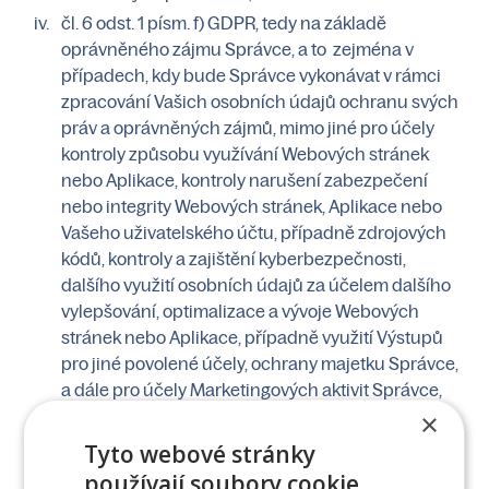
čl. 6 odst. 1 písm. f) GDPR, tedy na základě
oprávněného zájmu Správce, a to zejména v
případech, kdy bude Správce vykonávat v rámci
zpracování Vašich osobních údajů ochranu svých
práv a oprávněných zájmů, mimo jiné pro účely
kontroly způsobu využívání Webových stránek
nebo Aplikace, kontroly narušení zabezpečení
nebo integrity Webových stránek, Aplikace nebo
Vašeho uživatelského účtu, případně zdrojových
kódů, kontroly a zajištění kyberbezpečnosti,
dalšího využití osobních údajů za účelem dalšího
vylepšování, optimalizace a vývoje Webových
stránek nebo Aplikace, případně využití Výstupů
pro jiné povolené účely, ochrany majetku Správce,
a dále pro účely Marketingových aktivit Správce,
včetně zasílání newsletterů a dalších obchodních
×
sdělení, za předpokladu, že jste vstoupili do
Tyto webové stránky
závěrečné fáze vyjednávání o uzavření
používají soubory cookie.