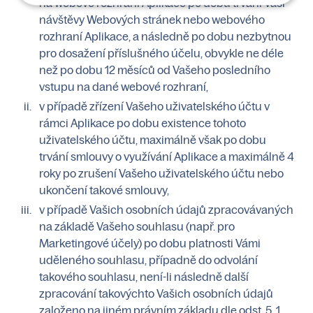
na webové rozhraní Aplikace po dobu trvání Vaší
návštěvy Webových stránek nebo webového
rozhraní Aplikace, a následně po dobu nezbytnou
pro dosažení příslušného účelu, obvykle ne déle
než po dobu 12 měsíců od Vašeho posledního
vstupu na dané webové rozhraní,
v případě zřízení Vašeho uživatelského účtu v
rámci Aplikace po dobu existence tohoto
uživatelského účtu, maximálně však po dobu
trvání smlouvy o využívání Aplikace a maximálně 4
roky po zrušení Vašeho uživatelského účtu nebo
ukončení takové smlouvy,
v případě Vašich osobních údajů zpracovávaných
na základě Vašeho souhlasu (např. pro
Marketingové účely) po dobu platnosti Vámi
uděleného souhlasu, případně do odvolání
takového souhlasu, není-li následně další
zpracování takovýchto Vašich osobních údajů
založeno na jiném právním základu dle odst. 5. 1