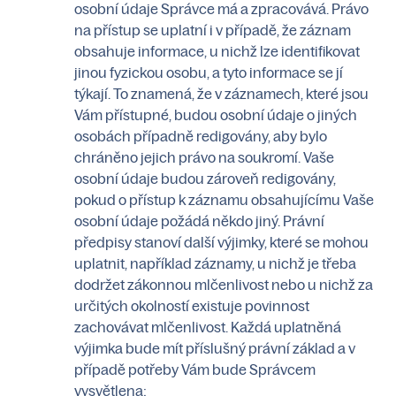
osobní údaje Správce má a zpracovává. Právo
na přístup se uplatní i v případě, že záznam
obsahuje informace, u nichž lze identifikovat
jinou fyzickou osobu, a tyto informace se jí
týkají. To znamená, že v záznamech, které jsou
Vám přístupné, budou osobní údaje o jiných
osobách případně redigovány, aby bylo
chráněno jejich právo na soukromí. Vaše
osobní údaje budou zároveň redigovány,
pokud o přístup k záznamu obsahujícímu Vaše
osobní údaje požádá někdo jiný. Právní
předpisy stanoví další výjimky, které se mohou
uplatnit, například záznamy, u nichž je třeba
dodržet zákonnou mlčenlivost nebo u nichž za
určitých okolností existuje povinnost
zachovávat mlčenlivost. Každá uplatněná
výjimka bude mít příslušný právní základ a v
případě potřeby Vám bude Správcem
vysvětlena;