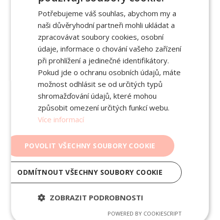
obchodního vztahu se Správcem na dodávku
Potřebujeme váš souhlas, abychom my a
produktů nebo služeb Správce nebo jste již takový
naši důvěryhodní partneři mohli ukládat a
obchodní vztah uzavřeli.
zpracovávat soubory cookies, osobní
6. DOBA ZPRACOVÁNÍ OSOBNÍCH
údaje, informace o chování vašeho zařízení
při prohlížení a jedinečné identifikátory.
ÚDAJŮ
Pokud jde o ochranu osobních údajů, máte
možnost odhlásit se od určitých typů
6. 1 Zpracování Vašich osobních údajů vymezené v
shromažďování údajů, které mohou
tomto Oznámení potrvá po dobu existence účelu
způsobit omezení určitých funkcí webu.
zpracování ve smyslu tohoto Oznámení, tedy po dobu
Více informací
existence Vašeho uživatelského účtu, maximálně však
po dobu trvání smlouvy o využívání Aplikace a
POVOLIT VŠECHNY SOUBORY COOKIE
maximálně 4 roky po zrušení Vašeho uživatelského
účtu nebo ukončení takové smlouvy, s výjimkou
ODMÍTNOUT VŠECHNY SOUBORY COOKIE
zpracování souborů cookies, které se řídí Zásadami
zpracováním souborů cookies.
ZOBRAZIT PODROBNOSTI
v případě Vašeho vstupu na Webové stránky nebo
POWERED BY COOKIESCRIPT