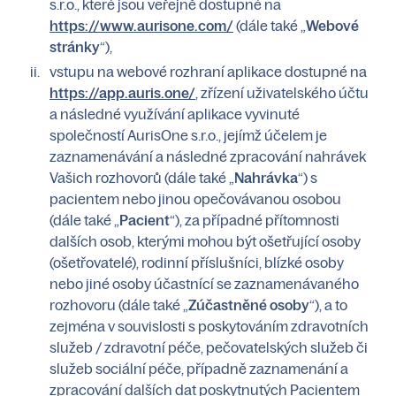
s.r.o., které jsou veřejně dostupné na
https://www.aurisone.com/
(dále také „
Webové
stránky
“),
vstupu na webové rozhraní aplikace dostupné na
https://app.auris.one/
, zřízení uživatelského účtu
a následné využívání aplikace vyvinuté
společností AurisOne s.r.o., jejímž účelem je
zaznamenávání a následné zpracování nahrávek
Vašich rozhovorů (dále také „
Nahrávka
“) s
pacientem nebo jinou opečovávanou osobou
(dále také „
Pacient
“), za případné přítomnosti
dalších osob, kterými mohou být ošetřující osoby
(ošetřovatelé), rodinní příslušníci, blízké osoby
nebo jiné osoby účastnící se zaznamenávaného
rozhovoru (dále také „
Zúčastněné osoby
“), a to
zejména v souvislosti s poskytováním zdravotních
služeb / zdravotní péče, pečovatelských služeb či
služeb sociální péče, případně zaznamenání a
zpracování dalších dat poskytnutých Pacientem